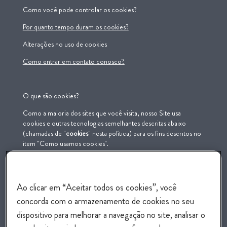
Como você pode controlar os cookies?
Por q
uanto tempo
duram
os cookies?
Alterações no uso de cookies
Como entrar em contato conosco?
O que são cookies?
Como a maioria dos sites que você visita, nosso Site usa
cookies e outras tecnologias semelhantes descritas abaixo
(chamadas de "
cookies
" nesta política) para os fins descritos no
item "Como usamos cookies".
Cookies
Cookies são arquivos de texto incorporados em uma página da
Ao clicar em “Aceitar todos os cookies”, você
web que contêm pequenas quantidades de informações que são
baixadas em seu dispositivo quando você visita um Site. Os
concorda com o armazenamento de cookies no seu
cookies podem ser enviados de volta ao Site de origem em
dispositivo para melhorar a navegação no site, analisar o
visitas subsequentes ou para outro Site que reconheça esse