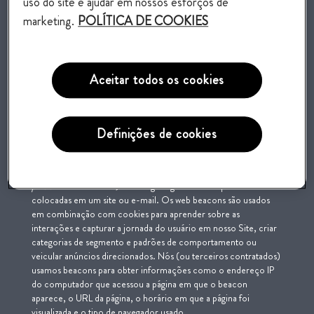
uso do site e ajudar em nossos esforços de
cookie. Cookies são úteis pois permitem que um Site
reconheça o dispositivo de um usuário e lembre-se de suas
marketing.
POLÍTICA DE COOKIES
ações e preferências (como detalhes de login, idioma, tamanho
da fonte e outras preferências de exibição) durante um período.
Sempre que possível, medidas de segurança são implementadas
Aceitar todos os cookies
para impedir o acesso não autorizado aos nossos cookies e
tecnologias similares. Um identificador único garante que
somente nós e/ou nossos provedores de serviços autorizados
tenham acesso aos dados dos cookies.
Definições de cookies
Web beacons
Os web beacons (também conhecidos como
tags
de internet,
pixe
ls
e GIFs invisíveis) são imagens gráficas transparentes
colocadas em um site ou e-mail. Os web beacons são usados
em combinação com cookies para aprender sobre as
interações e capturar a jornada do usuário em nosso Site, criar
categorias de segmento e padrões de comportamento ou
veicular anúncios direcionados. Nós (ou terceiros contratados)
usamos beacons para obter informações como o endereço IP
do computador que acessou a página em que o beacon
aparece, o URL da página, o horário em que a página foi
visualizada e o tipo de navegador usado.